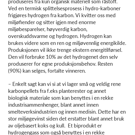
produseres fra kun organisk materiell som råstoff.
Ved en termisk splittelsesprosess i hydro-karboner
frigjøres hydrogen fra karbon. Vi kvitter oss med
miljøfiender og sitter igjen med enorme
miljøbesparelser, høyverdig karbon,
overskuddsvarme og hydrogen. Hydrogen kan
brukes videre som en ren og miljøvennlig energikilde.
Produksjonen vil ikke trenge ekstern energitilførsel.
Den vil forbruke 10% av det hydrogenet den selv
produserer for egne produksjonsbehov. Resten
(90%) kan selges, fortalte vinneren.
– Enkelt sagt kan vi si at vi lager små og veldig rene
karbonpellets fra f.eks planterester og annet
biologisk materiale som kan benyttes i en rekke
industrisammenhenger, blant annet innen
smelteverksindustrien og innen medisin. Dette har en
stor miljøgevinst siden det erstatter blant annet bruk
av oljebasert koks og kull. Et biprodukt er
hydrogengass som også benyttes i en rekke