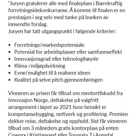
"Juryen gratulerer alle med finaleplass i Bærekraftig
forretningsidekonkurranse. Å komme til finalen er en
prestasjon i seg selv med tanke på bunken av
innsendte forslag.
Juryen har tatt utgangspunkt i følgende kriterier:
Forretnings/markedspotensiale
Potensial for arbeidsplasser eller samfunnseffekt
Innovasjonsgrad eller teknologihøyde
Klima-/miljøpåvirkning
Evne/mulighet til å realisere ideen
Kvalitet på selve pitch gjennomføringen
Vinneren av prisen får tilbud om mentortilskudd fra
Innovasjon Norge, deltakelse på valgfritt
arrangement i løpet av 2021 hvor hensikt er
kompetansebygging, nettverk og profilering. Premien
dekker reise, deltakelse og opphold. Sist får vinneren
tilbud om 3 måneders gratis kontorplass på enten
Coworx i Kristiansand eller Torvgata 7 i Arendal.