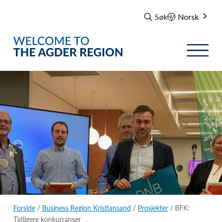
Søk
Norsk
Forside
/
Business Region Kristiansand
/
Prosjekter
/ BFK:
Tidligere konkurranser