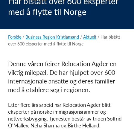
Har bistått over 600 eksperter
med å flytte til Norge
Forside
/
Business Region Kristiansand
/
Aktuelt
/ Har bistått
over 600 eksperter med å flytte til Norge
Denne våren feirer Relocation Agder en
viktig milepæl. De har hjulpet over 600
internasjonale ansatte og deres familier
med å etablere seg i regionen.
Etter flere års arbeid har Relocation Agder blitt
eksperter på norske immigrasjonsrammer og
nettverksbygging. Tjenesten består av trioen Solfrid
O’Malley, Neha Sharma og Birthe Helland.