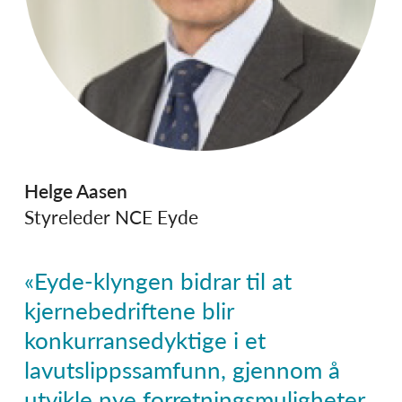
Helge Aasen
Styreleder NCE Eyde
«Eyde-klyngen bidrar til at
kjernebedriftene blir
konkurransedyktige i et
lavutslippssamfunn, gjennom å
utvikle nye forretningsmuligheter