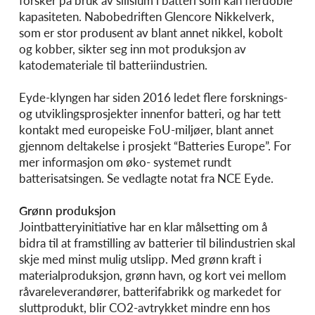
forsker på bruk av silisium i batteri som kan flerdoble
kapasiteten. Nabobedriften Glencore Nikkelverk,
som er stor produsent av blant annet nikkel, kobolt
og kobber, sikter seg inn mot produksjon av
katodemateriale til batteriindustrien.
Eyde-klyngen har siden 2016 ledet flere forsknings-
og utviklingsprosjekter innenfor batteri, og har tett
kontakt med europeiske FoU-miljøer, blant annet
gjennom deltakelse i prosjekt “Batteries Europe”. For
mer informasjon om øko- systemet rundt
batterisatsingen. Se vedlagte notat fra NCE Eyde.
Grønn produksjon
Jointbatteryinitiative har en klar målsetting om å
bidra til at framstilling av batterier til bilindustrien skal
skje med minst mulig utslipp. Med grønn kraft i
materialproduksjon, grønn havn, og kort vei mellom
råvareleverandører, batterifabrikk og markedet for
sluttprodukt, blir CO2-avtrykket mindre enn hos