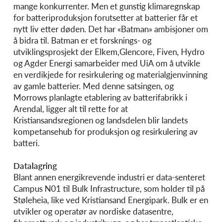
mange konkurrenter. Men et gunstig klimaregnskap
for batteriproduksjon forutsetter at batterier får et
nytt liv etter døden. Det har «Batman» ambisjoner om
å bidra til. Batman er et forsknings- og
utviklingsprosjekt der Elkem,Glencore, Fiven, Hydro
og Agder Energi samarbeider med UiA om å utvikle
en verdikjede for resirkulering og materialgjenvinning
av gamle batterier. Med denne satsingen, og
Morrows planlagte etablering av batterifabrikk i
Arendal, ligger alt til rette for at
Kristiansandsregionen og landsdelen blir landets
kompetansehub for produksjon og resirkulering av
batteri.
Datalagring
Blant annen energikrevende industri er data-senteret
Campus N01 til Bulk Infrastructure, som holder til på
Støleheia, like ved Kristiansand Energipark. Bulk er en
utvikler og operatør av nordiske datasentre,